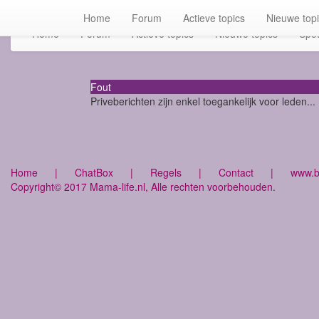
Home
Forum
Actieve topics
Nieuwe top
Home
Forum
Actieve topics
Nieuwe topics
Spot
Fout
Priveberichten zijn enkel toegankelijk voor leden...
Home
|
ChatBox
|
Regels
|
Contact
|
www.bu
Copyright© 2017 Mama-life.nl, Alle rechten voorbehouden.