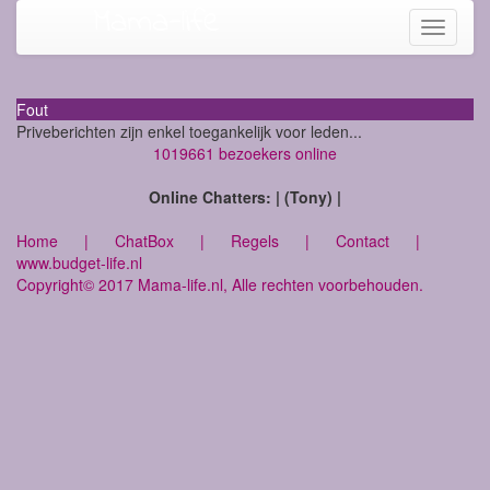
Mama-life
Toggle
navigati
Fout
Priveberichten zijn enkel toegankelijk voor leden...
1019661 bezoekers online
Online Chatters: | (Tony) |
Home
|
ChatBox
|
Regels
|
Contact
|
www.budget-life.nl
Copyright© 2017 Mama-life.nl, Alle rechten voorbehouden.