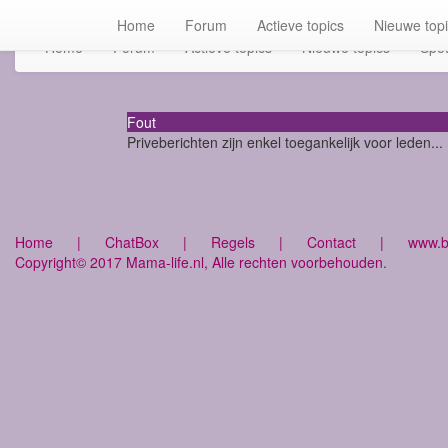
Home
Forum
Actieve topics
Nieuwe top
Home
Forum
Actieve topics
Nieuwe topics
Spot
Fout
Priveberichten zijn enkel toegankelijk voor leden...
Home
|
ChatBox
|
Regels
|
Contact
|
www.bu
Copyright© 2017 Mama-life.nl, Alle rechten voorbehouden.