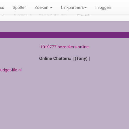
ics
Spotter
Zoeken
Linkpartners
Inloggen
ter
Zoeken
Linkpartners
Inloggen
1019777 bezoekers online
Online Chatters: | (Tony) |
dget-life.nl