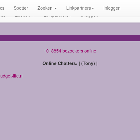
ics
Spotter
Zoeken
Linkpartners
Inloggen
ter
Zoeken
Linkpartners
Inloggen
1018854 bezoekers online
Online Chatters: | (Tony) |
dget-life.nl