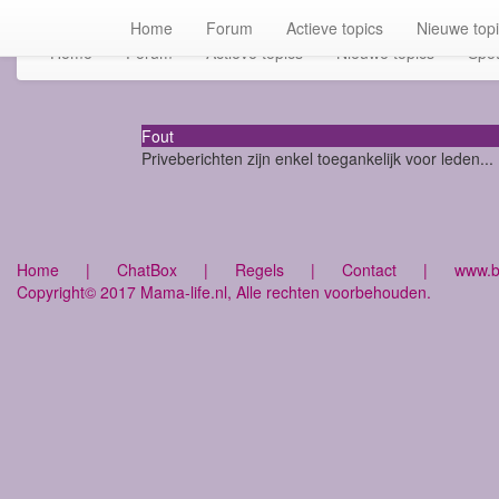
Home
Forum
Actieve topics
Nieuwe top
Home
Forum
Actieve topics
Nieuwe topics
Spot
Fout
Priveberichten zijn enkel toegankelijk voor leden...
Home
|
ChatBox
|
Regels
|
Contact
|
www.bu
Copyright© 2017 Mama-life.nl, Alle rechten voorbehouden.