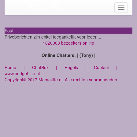
Mama-life
Toggle
navigati
Fout
Priveberichten zijn enkel toegankelijk voor leden...
1020008 bezoekers online
Online Chatters: | (Tony) |
Home
|
ChatBox
|
Regels
|
Contact
|
www.budget-life.nl
Copyright© 2017 Mama-life.nl, Alle rechten voorbehouden.