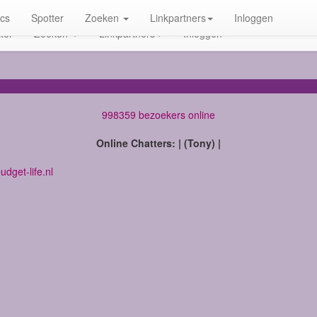
ics
Spotter
Zoeken
Linkpartners
Inloggen
ter
Zoeken
Linkpartners
Inloggen
998359 bezoekers online
Online Chatters: | (Tony) |
dget-life.nl