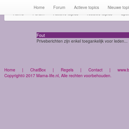
Home
Forum
Actieve topics
Nieuwe top
Home
Forum
Actieve topics
Nieuwe topics
Spot
Fout
Priveberichten zijn enkel toegankelijk voor leden...
Home
|
ChatBox
|
Regels
|
Contact
|
www.bu
Copyright© 2017 Mama-life.nl, Alle rechten voorbehouden.