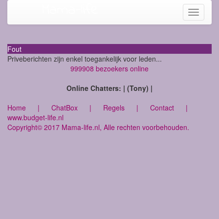
Mama-life
Toggle
navigati
Fout
Priveberichten zijn enkel toegankelijk voor leden...
999908 bezoekers online
Online Chatters: | (Tony) |
Home
|
ChatBox
|
Regels
|
Contact
|
www.budget-life.nl
Copyright© 2017 Mama-life.nl, Alle rechten voorbehouden.