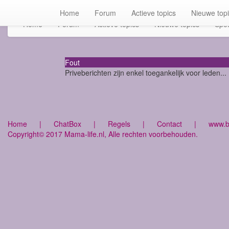
Home
Forum
Actieve topics
Nieuwe top
Home
Forum
Actieve topics
Nieuwe topics
Spot
Fout
Priveberichten zijn enkel toegankelijk voor leden...
Home
|
ChatBox
|
Regels
|
Contact
|
www.bu
Copyright© 2017 Mama-life.nl, Alle rechten voorbehouden.