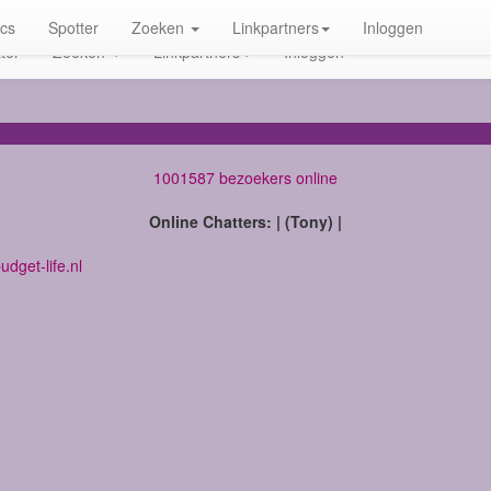
ics
Spotter
Zoeken
Linkpartners
Inloggen
ter
Zoeken
Linkpartners
Inloggen
1001587 bezoekers online
Online Chatters: | (Tony) |
dget-life.nl