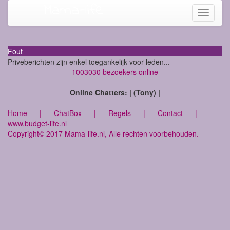
Mama-life
Toggle
navigati
Fout
Priveberichten zijn enkel toegankelijk voor leden...
1003030 bezoekers online
Online Chatters: | (Tony) |
Home
|
ChatBox
|
Regels
|
Contact
|
www.budget-life.nl
Copyright© 2017 Mama-life.nl, Alle rechten voorbehouden.